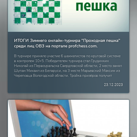
Кирилл 1987 Санкт-Петербург 1
ИТОГИ Зимнего онлайн-турнира "Проходная пешка"
среди лиц ОВЗ на портале profchess.com.
В турнире приняло участие 6 шахматистов по круговой системе
в контролем 10+5. Победителем турнира стал Грудинкин
Николай из Первоуральска Свердловской области, 2 место занял
Шупан Михаил из Беларуси, на 3 месте Марьевский Максим из
Череповца Вологодской области. Тройка призёров получит
электронные грамоты на и медали почтой России! В категории
23.12.2023
среди женщин стала Дамдинова Цирендулма из посёлка Акша,
Забайкальского края, на 2 месте Хажимухаметова Минзиля из
Башкортостана. Юрий Мельник из Сергиева Посада получит
грамоту за участие. ИТОГОВАЯ ТАБЛИЦА. Место Ф.И.О. Год
рождения Регион Очки 1 Грудинкин Николай 1988 Свердловская
область, Первоуральск 4,5 2 Шупан Михаил 1986 Беларусь,
Гомельская область 4 3 Марьевский Максим 1976 Вологодская
область, Череповец 3 4 Дамдинова Цырендулма 1962
Забайкальский край, с. Цаган-Челутай 2,5 5 Хажимухаметова
Минзиля 1970 Башкортостан 1 6 Мельник Юрий 1970 Сергиев
Посад 0 ПОЗДРАВЛЯЕМ!