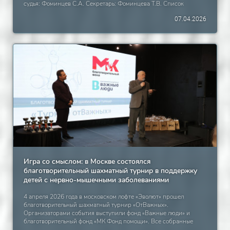
судья: Фоминцев С.А. Секретарь: Фоминцева Т.В. Список
игроков: 1. Алексей Лапин 2. Александр Макаров 3. Арие
07.04.2026
Саакян 5. Григорий Козлов 6. Дмитрий Батуев 7. Сергей
Казакевич 8. Салават Уметбаев 9. Нуфаль Фатыхов 10. Георгий
Лаврентьев 11. Борис Алексеев 12. Олег Кумище
Игра со смыслом: в Москве состоялся
благотворительный шахматный турнир в поддержку
детей с нервно-мышечными заболеваниями
4 апреля 2026 года в московском лофте «Эволют» прошел
благотворительный шахматный турнир «ОтВажных».
Организаторами события выступили фонд «Важные люди» и
благотворительный фонд «МК Фонд помощи». Все собранные
средства будут направлены на развитие программ помощи детям