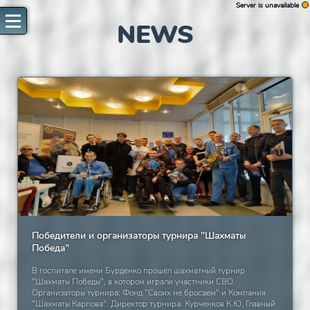
Server is unavailable
WARNING
NEWS
Authorization fail
Reload page
Retry to authorize
Победители и организаторы турнира "Шахматы
Победа"
В госпитале имени Бурденко прошёл шахматный турнир
"Шахматы Победы", в котором играли участники СВО.
Организаторы турнира: Фонд "Своих не бросаем" и Компания
"Шахматы Карпова". Директор турнира: Курченков К.Ю. Главный