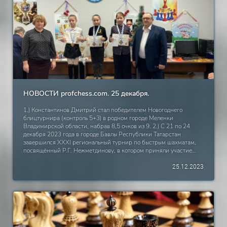
НОВОСТИ profchess.com. 25 декабря.
1.) Константинов Дмитрий стал победителем Новогоднего
блицтурнира (контроль 5+3) в родном городе Меленки
Владимирской области, набрав 8,5 очков из 9. 2.) С 21 по 24
декабря 2023 года в городе Бавлы Республики Татарстан
завершился XXXI региональный турнир по быстрым шахматам,
посвящённый Р.Г. Нежметдинову, в котором приняли участие
107 участников и 26 команд. Команда Параньги (Марий Эл)
поделила по очкам 3-4 место с командой Мамадыш
25.12.2023
(Татарстан).Отличный результат из 26 команд! Данный результат
не обошёлся без участия активных участников турниров нашего
портала. Среди мальчиков 2015 годов рождения и младше: 1
место занял Тупицын Николай. Среди девочек девочки 2014
годов рождения: 1 место: Валиуллина Самира По итогам 2023
года были выявлены сильнейшие шахматисты всего Гран-При
Закамья (абсолютные чемпионы) по возрастам по итогам всех