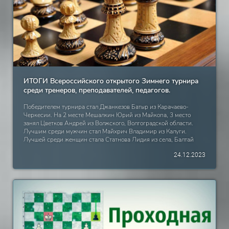
прошедших турниров в течение года, в который попали трое
ребят из маленькой Параньги. Среди мальчиков 2015 годов
рождения и младше: 1 место: Тупицын Николай Среди девочек
2014 годов рождения: 1 место: Валиуллина Самира 3 место:
Фатыхова Анэлия ПОЗДРАВЛЯЕМ ВСЕХ С
ЗАМЕЧАТЕЛЬНЫМИ РЕЗУЛЬТАТАМИ.
ИТОГИ Всероссийского открытого Зимнего турнира
среди тренеров, преподавателей, педагогов.
Победителем турнира стал Джанкезов Батыр из Карачаево-
Черкесии. На 2 месте Мешалкин Юрий из Майкопа, 3 место
занял Цветков Андрей из Волжского, Волгоградской области.
Лучшим среди мужчин стал Майхрич Владимир из Калуги.
Лучшей среди женщин стала Статнова Лидия из села, Балтай
Саратовской области. Тройка призёров награждается медалями,
24.12.2023
которые будут отправлены почтой России и грамотами.
ПОЗДРАВЛЯЕМ! ИТОГОВАЯ ТАБЛИЦА. Места Ф.И.О. Год
рождения Регион Очки 1 Джанкезов Батыр 1983 Карачаево-
Черкесия, с. Николаевское 9 2 Мешалкин Юрий 1970 Адыгея,
Майкоп 8 3 Цветков Андрей 1971 Волгоградская область,
Волжский 6 4 Майхрич Владимир 1964 Калуга 6 5 Статнова
Лидия 1972 Саратовская область, с.Балтай 3 6 Каргаполов
Александр 1951 Свердловская область, Каменск-Уральский 2 7
Хажимухаметова Минзиля 1970 Башкортостан 1 8 Кулешов