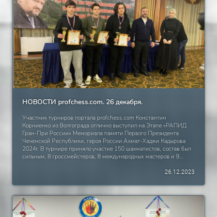
Nick is unknown
time until the game may be reduced
НОВОСТИ profchess.com. 26 декабря.
Участник турниров портала profchess.com Константин
Корниенко из Волгограда отлично выступил на Этапе «РАПИД
Гран-При России» Мемориала памяти Первого Президента
Чеченской Республики, героя России Ахмат-Хаджи Кадырова
2024г. В турнире приняло участие 150 шахматистов, состав был
сильным, 8 гроссмейстеров, 8 международных мастеров и 9
мастеров. Константин набрал 8 очков из 11 (+6=4-1), занял 10
место и 2 место среди юношей (кубок+денежный приз). В активе
26.12.2023
ничьи с женским гроссмейстером, олимпийской чемпионкой в
составе сборной России Натальей Погониной и гроссмейстером
Дмитрием Кряквиным. Прирост рейтинга +75! ПОЗДРАВЛЯЕМ
КОНСТАНТИНА В ВЫДАЮЩИМСЯ РЕЗУЛЬТАТОМ!!!