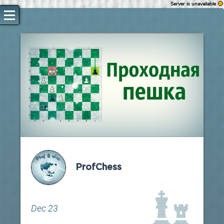
Server is unavailable
WARNING
Authorization fail
Reload page
Retry to authorize
ProfChess
Dec 23