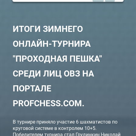
ИТОГИ ЗИМНЕГО
ОНЛАЙН-ТУРНИРА
"ПРОХОДНАЯ ПЕШКА"
СРЕДИ ЛИЦ ОВЗ НА
TOURNAMENT GAME
ПОРТАЛЕ
Tournament title was lost somewhere :(
INVITATION TO THE COLLECTIVE
INVITATION TO THE CLASSIC GAME
OPPONENT
ARE YOU READY TO PLAY?
PROFCHESS.COM.
GAME
Accept
Refuse
Accept
Accept
Accept
Refuse
Refuse
Nick is unknown
В турнире приняло участие 6 шахматистов по
круговой системе в контролем 10+5.
time until the game may be reduced
Победителем турнира стал Грудинкин Николай