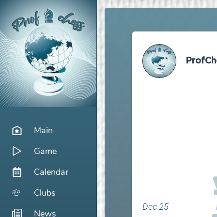
ProfCh
Main
Game
Calendar
Clubs
Dec 25
News