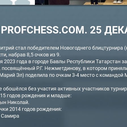
PROFCHESS.COM. 25 ДЕК
TOURNAMENT GAME
Tournament title was lost somewhere :(
INVITATION TO THE COLLECTIVE
INVITATION TO THE CLASSIC GAME
OPPONENT
ARE YOU READY TO PLAY?
GAME
митрий стал победителем Новогоднего блицтурнира (
и, набрав 8,5 очков из 9.
Accept
Refuse
Accept
Accept
Accept
Refuse
Refuse
бря 2023 года в городе Бавлы Республики Татарстан 
Nick is unknown
посвящённый Р.Г. Нежметдинову, в котором приняли 
time until the game may be reduced
Марий Эл) поделила по очкам 3-4 место с командой
е обошёлся без участия активных участников турнир
15 годов рождения и младше:
цын Николай.
чки 2014 годов рождения:
а Самира