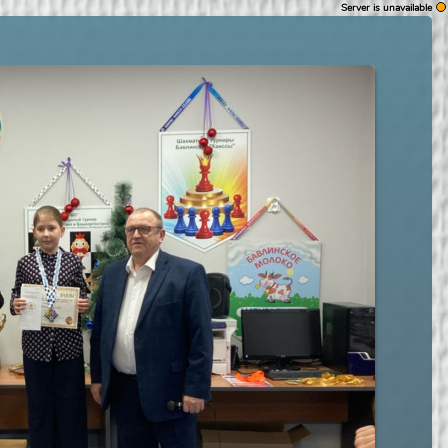
Server is unavailable
WARNING
Authorization fail
Reload page
Retry to authorize