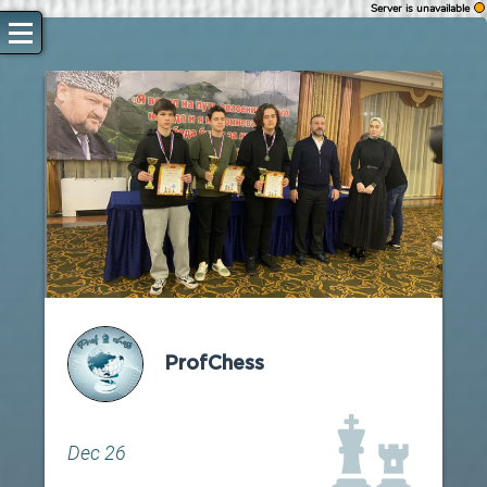
Server is unavailable
WARNING
Authorization fail
Reload page
Retry to authorize
ProfChess
Dec 26