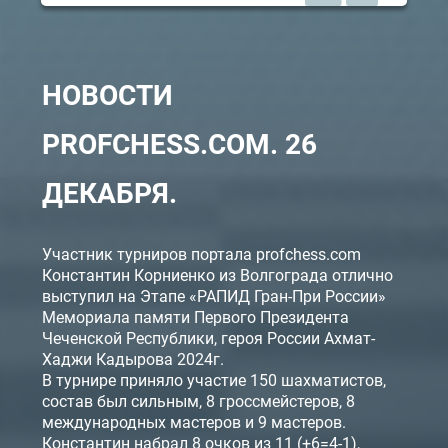
TOURNAMENT GAME
НОВОСТИ
Tournament title was lost somewhere :(
INVITATION TO THE COLLECTIVE
INVITATION TO THE CLASSIC GAME
OPPONENT
ARE YOU READY TO PLAY?
PROFCHESS.COM. 26
GAME
Accept
Refuse
Accept
Accept
Accept
Refuse
Refuse
ДЕКАБРЯ.
Nick is unknown
time until the game may be reduced
Участник турниров портала profchess.com
Константин Корниенко из Волгограда отлично
выступил на Этапе «РАПИД Гран-При России»
Мемориала памяти Первого Президента
Чеченской Республики, героя России Ахмат-
Хаджи Кадырова 2024г.
В турнире приняло участие 150 шахматистов,
состав был сильным, 8 гроссмейстеров, 8
международных мастеров и 9 мастеров.
Константин набрал 8 очков из 11 (+6=4-1),