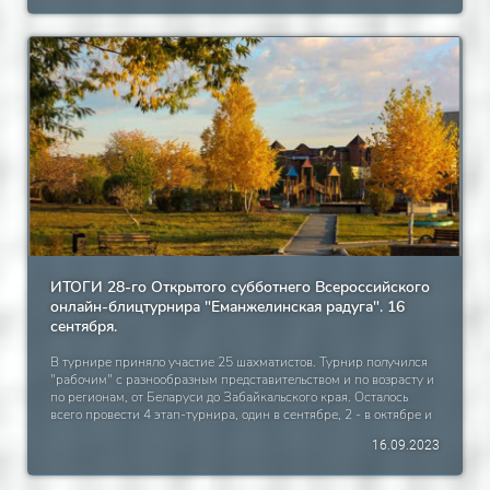
ИТОГИ 28-го Открытого субботнего Всероссийского
онлайн-блицтурнира "Еманжелинская радуга". 16
сентября.
В турнире приняло участие 25 шахматистов. Турнир получился
"рабочим" с разнообразным представительством и по возрасту и
по регионам, от Беларуси до Забайкальского края. Осталось
всего провести 4 этап-турнира, один в сентябре, 2 - в октябре и
в ноябре заключительный этап и финал. Победителем 28-го
16.09.2023
розыгрыша стал лидер рейтинга портала Мешалкин Юрий, на 2
месте лидер турнира в суммарном очковом зачёте Цветков
Андрей из Волжского Волгоградской области, 3 место занял