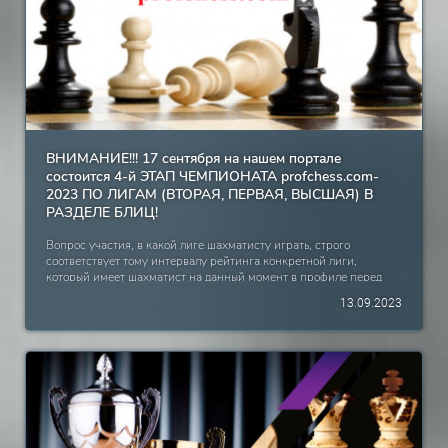
Никишов Александр 2009 Саратовская область, с. Балтай 24,5
38 Травулька Владимир 2012 Екатеринбург 24,5 39 Абдрашитов
Дмитрий 1993 Челябинская область, Еманжелинск 24 40
Субботин Александр 1975 Челябинская область, Миасс 24
ВНИМАНИЕ!!! 17 сентября на нашем портале
состоится 4-й ЭТАП ЧЕМПИОНАТА profchess.com-
2023 ПО ЛИГАМ (ВТОРАЯ, ПЕРВАЯ, ВЫСШАЯ) В
РАЗДЕЛЕ БЛИЦ!
Вопрос участия, в какой лиге шахматисту играть, строго
соответствует тому интервалу рейтинга конкретной лиги,
который имеет шахматист на данный момент в профиле перед
каждым этапом в разделах блиц. Вторая лига – 1500-1819
13.09.2023
Первая лига – 1820 – 1950 Высшая лига – 1951 и выше. Начало
турниров: Вторая Лига – 10.00 МСК, швейцарская система 7
туров, 5+3 Первая лига – 14.00 МСК, швейцарская система 7
туров, 5+3 Высшая лига – 18.00 МСК, круговая система, 5+3
НОВИЧКИ ПОРТАЛА ИМЕЮТ РЕЙТИНГ - 1800. Для выхода в
финал Чемпионата необходимо: во Второй лиге на этапе занять
1-3 место, в Первой лиге на этапе – 1-2 место, в Высшей лиге – 1
место! Шахматисты, получившие право участия в финале на
предыдущих этапах, в последующих этапах играют ВНЕ ЗАЧЁТА