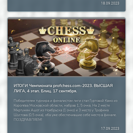
18.09.2023
ИТОГИ Чемпионата profchess.com-2023. ВЫСШАЯ
ЛИГА, 4 этап. Блиц. 17 сентября.
Победителем турнира и финалистом лиги стал Гуртовой Камо из
Королёва Московской области, набрав 1, 5 очка. На 2 месте
Мкртумян Ашот из Ноябрьска (1 очко) и 3 место у Трофима
Шустова (0,5 очка), оба уже обеспечившие себе место в финале.
ПОЗДРАВЛЯЕМ!
17.09.2023