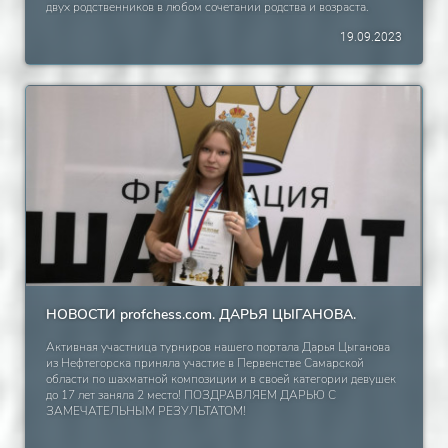
двух родственников в любом сочетании родства и возраста.
Участники команды регистрируются в РАЗНЫХ турнирах
19.09.2023
("Доска 1" или "Доска 2"), выбор участия кому играть в каком
турнире - по выбору. Заявки на участие принимаются
директором турнира по контактам: 8-908-812-7725 (Whats App.
Viber, Telegram) до 23 сентября 23.00 МСК. Участники команд,
занявшие 1, 2 и 3 места - награждаются грамотами. Регистрация
в турнирах "Доска 1" и "Доска 2" также заканчивается 23
сентября в 23.00 МСК, позже регистрация будет ЗАКРЫТА!
ПРИГЛАШАЕМ К УЧАСТИЮ!!!
НОВОСТИ profchess.com. ДАРЬЯ ЦЫГАНОВА.
Активная участница турниров нашего портала Дарья Цыганова
из Нефтегорска приняла участие в Первенстве Самарской
области по шахматной композиции и в своей категории девушек
до 17 лет заняла 2 место! ПОЗДРАВЛЯЕМ ДАРЬЮ С
ЗАМЕЧАТЕЛЬНЫМ РЕЗУЛЬТАТОМ!