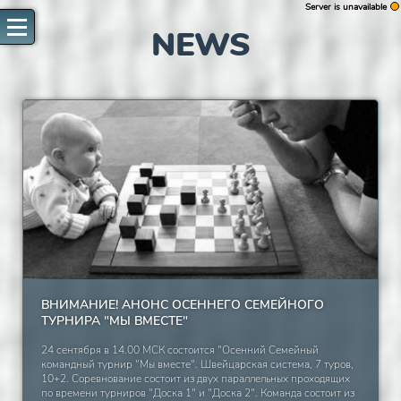
Server is unavailable
WARNING
NEWS
Authorization fail
Reload page
Retry to authorize
ВНИМАНИЕ! АНОНС ОСЕННЕГО СЕМЕЙНОГО
ТУРНИРА "МЫ ВМЕСТЕ"
24 сентября в 14.00 МСК состоится "Осенний Семейный
командный турнир "Мы вместе". Швейцарская система, 7 туров,
10+2. Соревнование состоит из двух параллельных проходящих
по времени турниров "Доска 1" и "Доска 2". Команда состоит из